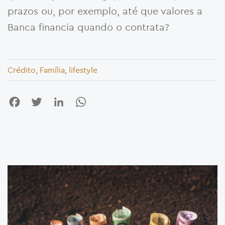
prazos ou, por exemplo, até que valores a
Banca financia quando o contrata?
Crédito
,
Família
,
lifestyle
Facebook
Twitter
LinkedIn
WhatsApp