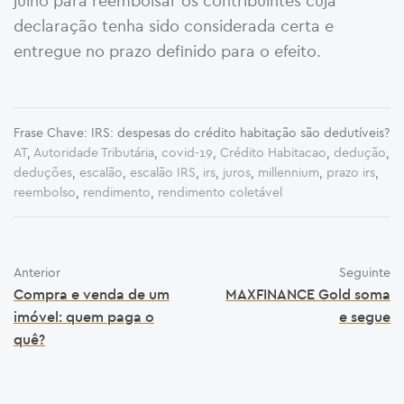
julho para reembolsar os contribuintes cuja
declaração tenha sido considerada certa e
entregue no prazo definido para o efeito.
Frase Chave: IRS: despesas do crédito habitação são dedutíveis?
AT
,
Autoridade Tributária
,
covid-19
,
Crédito Habitacao
,
dedução
,
deduções
,
escalão
,
escalão IRS
,
irs
,
juros
,
millennium
,
prazo irs
,
reembolso
,
rendimento
,
rendimento coletável
Anterior
Seguinte
Compra e venda de um
MAXFINANCE Gold soma
imóvel: quem paga o
e segue
quê?