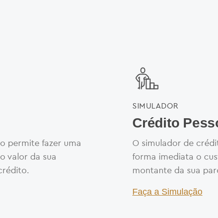
SIMULADOR
CRÉDI
Crédito Pess
P
ão permite fazer uma
O simulador de crédi
o valor da sua
forma imediata o cu
P
crédito.
montante da sua par
Faça a Simulação
P