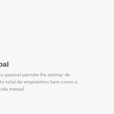
TO HABITAÇÃO
oal
ENSE NA SUA
to pessoal permite-lhe estimar de
sto total do empréstimo bem como o
RÓXIMA CASA.
cela mensal.
ENSE GOLD.