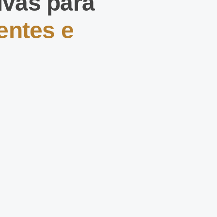
ivas para
entes e