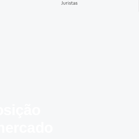
Juristas
sição
mercado