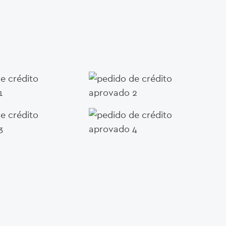
a simulação de forma simples e rápida para ter
imativa do valor da sua prestação mensal e do
otal do crédito
 UMA SIMULAÇÃO