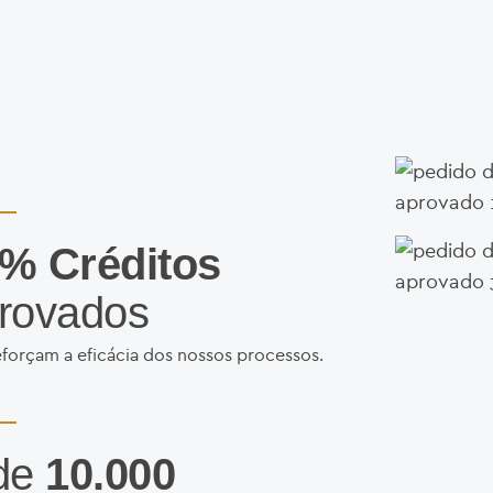
Faça um
uma est
custo t
FAÇA
% Créditos
rovados
forçam a eficácia dos nossos processos.
de
10.000