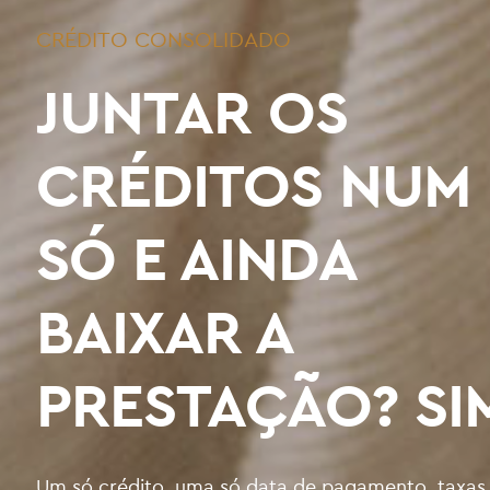
CRÉDITO CONSOLIDADO
JUNTAR OS
CRÉDITOS NUM
SÓ E AINDA
BAIXAR A
PRESTAÇÃO? SI
Um só crédito, uma só data de pagamento, taxas