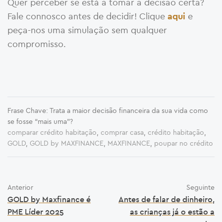
Quer perceber se está a tomar a decisão certa?
Fale connosco antes de decidir! Clique
e
aqui
peça-nos uma simulação sem qualquer
compromisso.
Frase Chave: Trata a maior decisão financeira da sua vida como
se fosse “mais uma”?
comparar crédito habitação
,
comprar casa
,
crédito habitação
,
GOLD
,
GOLD by MAXFINANCE
,
MAXFINANCE
,
poupar no crédito
Anterior
Seguinte
GOLD by Maxfinance é
Antes de falar de dinheiro,
PME Líder 2025
as crianças já o estão a