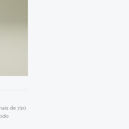
mais de 720
íodo