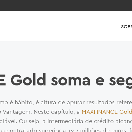
SOB
 Gold soma e se
o é hábito, é altura de apurar resultados refer
Vantagem. Neste capítulo, a
MAXFINANCE Gol
alável. Ou seja, a intermediária de crédito alcan
o contratado superior a 12,7 milhões de euros, f