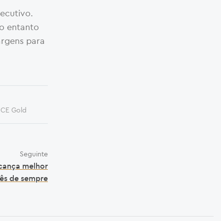
ecutivo.
no entanto
argens para
CE Gold
Seguinte
cança melhor
ês de sempre