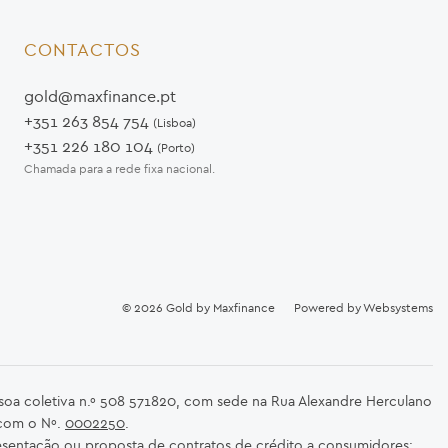
CONTACTOS
gold@maxfinance.pt
+351 263 854 754
(Lisboa)
+351 226 180 104
(Porto)
Chamada para a rede fixa nacional.
© 2026
Gold by Maxfinance
Powered by
Websystems
ssoa coletiva n.º 508 571820, com sede na Rua Alexandre Herculano
 com o Nº.
0002250
.
sentação ou proposta de contratos de crédito a consumidores;