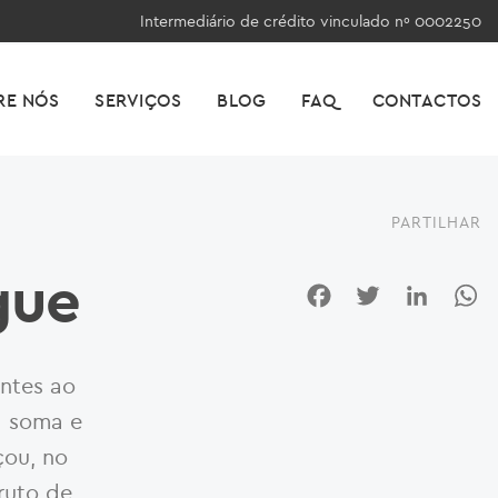
Intermediário de crédito vinculado nº 0002250
RE NÓS
SERVIÇOS
BLOG
FAQ
CONTACTOS
PARTILHAR
gue
Facebook
Twitter
LinkedI
W
entes ao
d
soma e
çou, no
ruto de