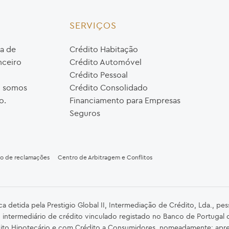
SERVIÇOS
a de
Crédito Habitação
nceiro
Crédito Automóvel
Crédito Pessoal
o, somos
Crédito Consolidado
o.
Financiamento para Empresas
Seguros
ro de reclamações
Centro de Arbitragem e Conflitos
detida pela Prestigio Global II, Intermediação de Crédito, Lda., pe
 intermediário de crédito vinculado registado no Banco de Portugal
ito Hipotecário e com Crédito a Consumidores, nomeadamente: apre