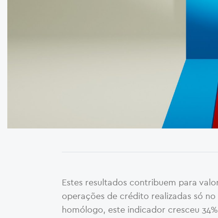
Estes resultados contribuem para val
operações de crédito realizadas só no
homólogo, este indicador cresceu 34%