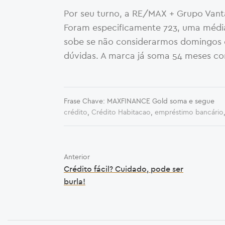
Por seu turno, a RE/MAX + Grupo Vant
Foram especificamente 723, uma média
sobe se não considerarmos domingos 
dúvidas. A marca já soma 54 meses con
Frase Chave: MAXFINANCE Gold soma e segue
crédito
,
Crédito Habitacao
,
empréstimo bancário
Anterior
Crédito fácil? Cuidado, pode ser
burla!