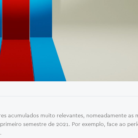
ores acumulados muito relevantes, nomeadamente as 
 primeiro semestre de 2021. Por exemplo, face ao per
.