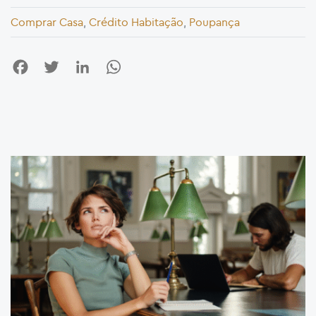
Comprar Casa
,
Crédito Habitação
,
Poupança
Facebook
Twitter
LinkedIn
WhatsApp