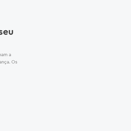
 seu
nam a
ança. Os