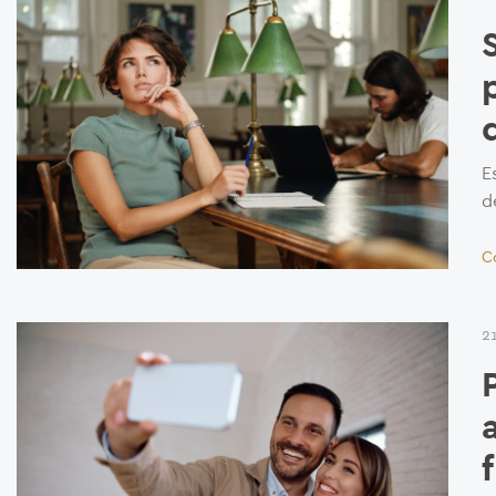
E
d
C
2