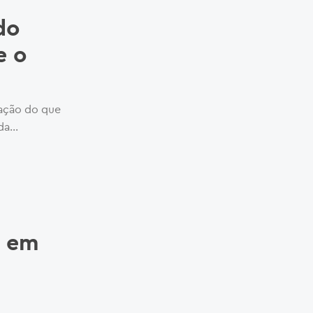
do
e o
tação do que
a...
o em