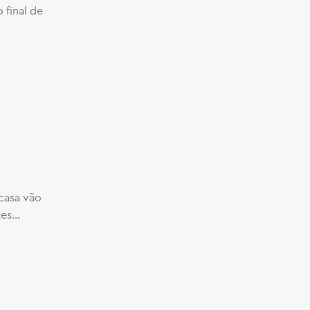
 final de
 casa vão
s...