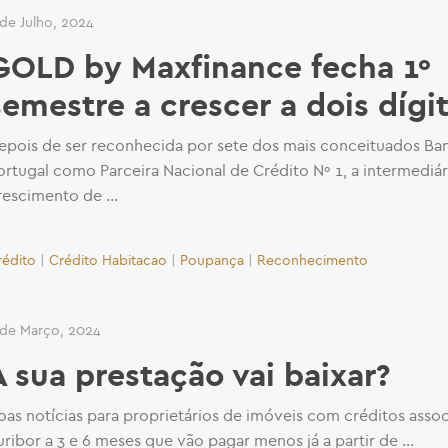
 de Julho, 2024
GOLD by Maxfinance fecha 1º
semestre a crescer a dois dígi
epois de ser reconhecida por sete dos mais conceituados B
ortugal como Parceira Nacional de Crédito Nº 1, a intermediár
rescimento de …
rédito
|
Crédito Habitacao
|
Poupança
|
Reconhecimento
 de Março, 2024
A sua prestação vai baixar?
oas notícias para proprietários de imóveis com créditos asso
uribor a 3 e 6 meses que vão pagar menos já a partir de …