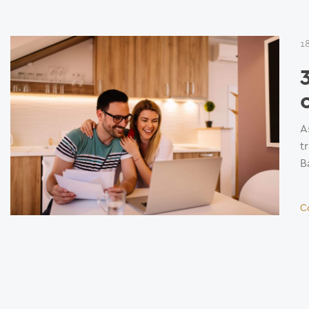
1
A
t
B
C