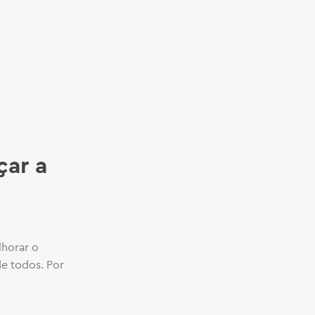
çar a
e
lhorar o
de todos. Por