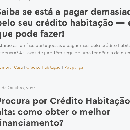
Saiba se está a pagar demasia
pelo seu crédito habitação — 
que pode fazer!
starão as famílias portuguesas a pagar mais pelo crédito habi
everiam? As taxas de juro têm seguido uma tendência de qued
omprar Casa
|
Crédito Habitação
|
Poupança
1 de Outubro, 2024
Procura por Crédito Habitaçã
alta: como obter o melhor
financiamento?