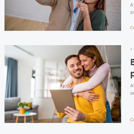
A
2
C
1
A
s
C