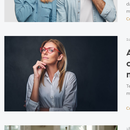
d
m
C
2
T
m
C
1