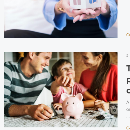
C
2
A
o
…
C