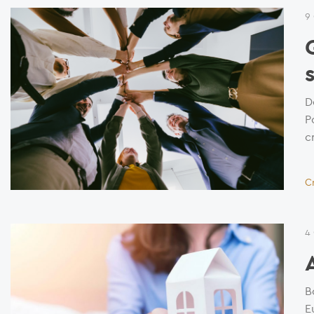
9
D
P
c
C
4
B
E