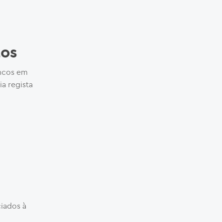
tos
ancos em
ia regista
ciados à