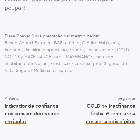
poupar!
Frase Chave: A sua prestação vai mesmo baixar
Banco Central Europeu
,
BCE
,
crédito
,
Crédito Habitacao
,
Economia Familiar
,
empréstimo
,
Euribor
,
financiamento
,
GOLD
,
GOLD by MAXFINANCE
,
juros
,
MAXFINANCE
,
mercado
imobiliário
,
prestação
,
Prestação Mensal
,
seguro
,
Seguros de
Vida
,
Seguros Multirriscos
,
spread
Anterior
Seguinte
Indicador de confiança
GOLD by Maxfinance
dos consumidores sobe
fecha 1º semestre a
em junho
crescer a dois dígitos