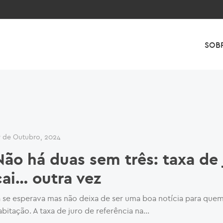
SOB
7 de Outubro, 2024
Não há duas sem três: taxa de 
cai… outra vez
á se esperava mas não deixa de ser uma boa notícia para que
abitação. A taxa de juro de referência na...