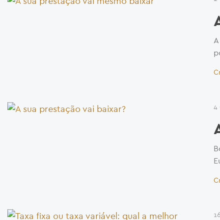
A
p
C
4
B
E
C
1