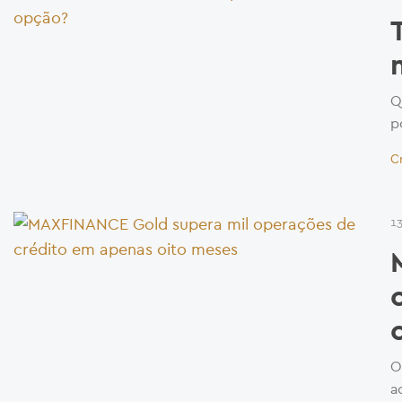
Q
p
C
1
O
a