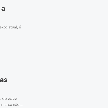
 a
exto atual, é
as
s de 2022
A marca não …