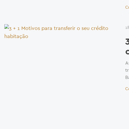
C
1
A
t
B
C