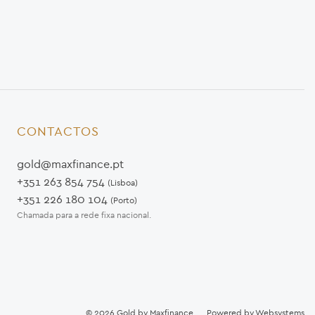
CONTACTOS
gold@maxfinance.pt
+351 263 854 754
(Lisboa)
+351 226 180 104
(Porto)
Chamada para a rede fixa nacional.
© 2026
Gold by Maxfinance
Powered by
Websystems