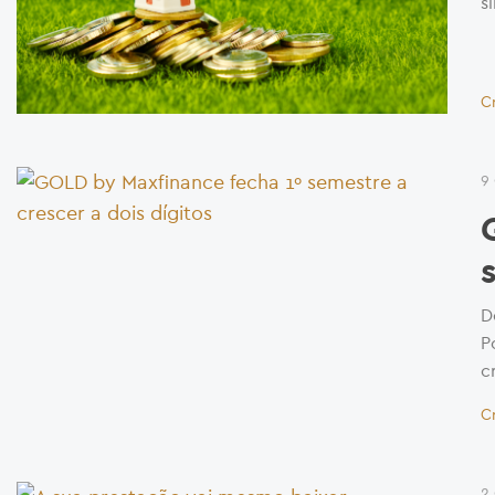
s
C
9
D
P
c
C
2