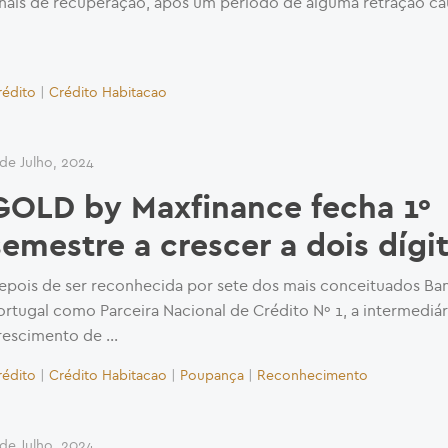
inais de recuperação, após um período de alguma retração cau
rédito
|
Crédito Habitacao
 de Julho, 2024
GOLD by Maxfinance fecha 1º
semestre a crescer a dois dígi
epois de ser reconhecida por sete dos mais conceituados B
ortugal como Parceira Nacional de Crédito Nº 1, a intermediár
rescimento de …
rédito
|
Crédito Habitacao
|
Poupança
|
Reconhecimento
 de Julho, 2024