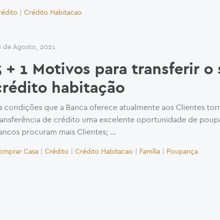
rédito
|
Crédito Habitacao
8 de Agosto, 2021
3 + 1 Motivos para transferir o
crédito habitação
s condições que a Banca oferece atualmente aos Clientes tor
ransferência de crédito uma excelente oportunidade de poup
ancos procuram mais Clientes; …
omprar Casa
|
Crédito
|
Crédito Habitacao
|
Família
|
Poupança