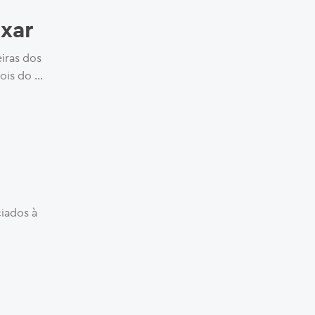
xar
eiras dos
ois do …
ciados à