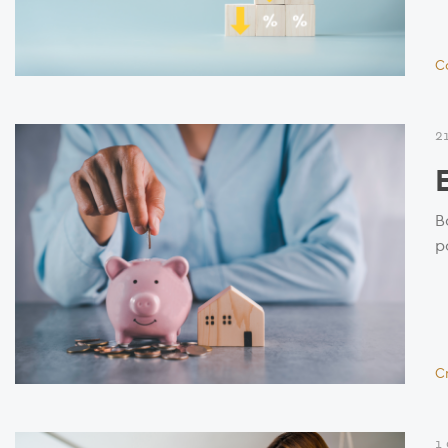
C
2
B
p
C
1