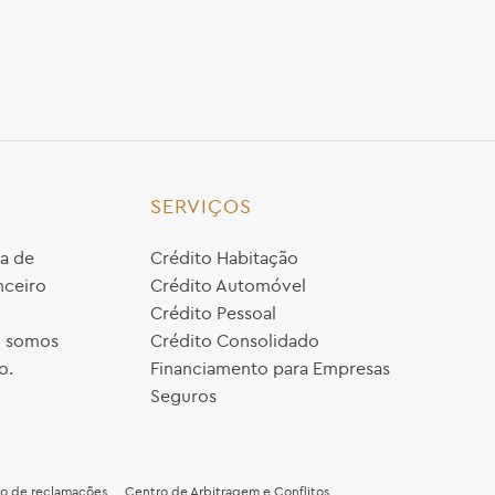
SERVIÇOS
a de
Crédito Habitação
nceiro
Crédito Automóvel
Crédito Pessoal
o, somos
Crédito Consolidado
o.
Financiamento para Empresas
Seguros
ro de reclamações
Centro de Arbitragem e Conflitos