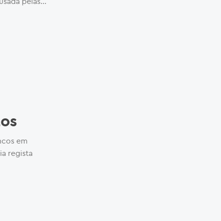
sada pelas...
tos
ancos em
ia regista