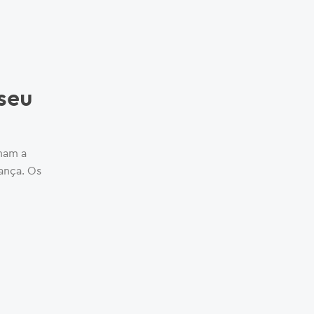
 seu
nam a
ança. Os