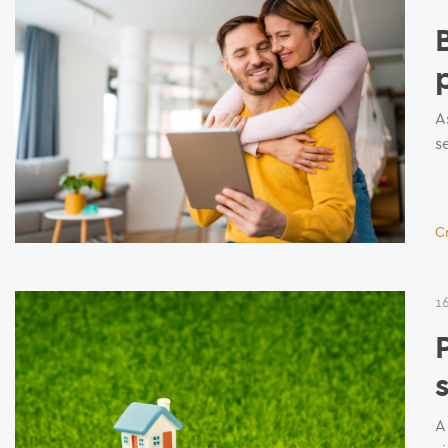
A
s
C
1
A