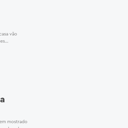
 casa vão
s...
 a
 tem mostrado