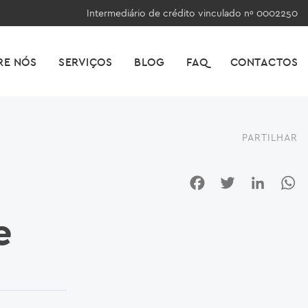
Intermediário de crédito vinculado nº 0002250
RE NÓS
SERVIÇOS
BLOG
FAQ
CONTACTOS
PARTILHAR
Facebook
Twitter
LinkedI
W
e