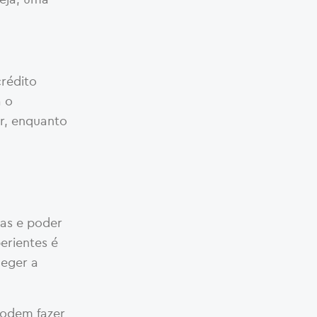
crédito
a o
r, enquanto
tas e poder
erientes é
leger a
podem fazer