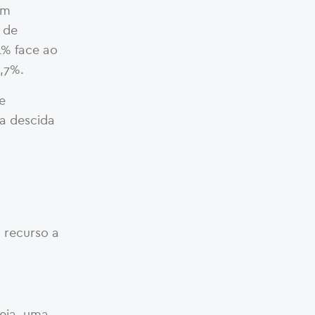
Em
 de
4% face ao
,7%.
e
a descida
 recurso a
seja, uma