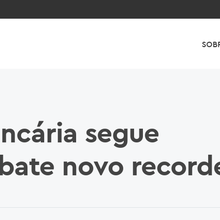
SOB
ancária segue
 bate novo record