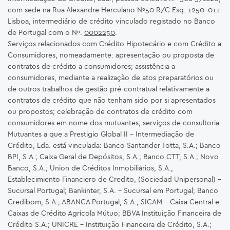
com sede na Rua Alexandre Herculano Nº50 R/C Esq. 1250-011
Lisboa, intermediário de crédito vinculado registado no Banco
de Portugal com o Nº.
0002250
.
Serviços relacionados com Crédito Hipotecário e com Crédito a
Consumidores, nomeadamente: apresentação ou proposta de
contratos de crédito a consumidores; assistência a
consumidores, mediante a realização de atos preparatórios ou
de outros trabalhos de gestão pré-contratual relativamente a
contratos de crédito que não tenham sido por si apresentados
ou propostos; celebração de contratos de crédito com
consumidores em nome dos mutuantes; serviços de consultoria.
Mutuantes a que a Prestigio Global II – Intermediação de
Crédito, Lda. está vinculada: Banco Santander Totta, S.A.; Banco
BPI, S.A.; Caixa Geral de Depósitos, S.A.; Banco CTT, S.A.; Novo
Banco, S.A.; Union de Créditos Inmobiliários, S.A.,
Establecimiento Financiero de Credito, (Sociedad Unipersonal) -
Sucursal Portugal; Bankinter, S.A. – Sucursal em Portugal; Banco
Credibom, S.A.; ABANCA Portugal, S.A.; SICAM - Caixa Central e
Caixas de Crédito Agrícola Mútuo; BBVA Instituição Financeira de
Crédito S.A.; UNICRE – Instituição Financeira de Crédito, S.A.;