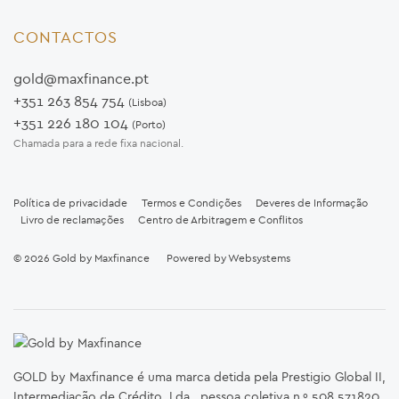
CONTACTOS
gold@maxfinance.pt
+351 263 854 754
(Lisboa)
+351 226 180 104
(Porto)
Chamada para a rede fixa nacional.
Política de privacidade
Termos e Condições
Deveres de Informação
Livro de reclamações
Centro de Arbitragem e Conflitos
© 2026
Gold by Maxfinance
Powered by
Websystems
GOLD by Maxfinance é uma marca detida pela Prestigio Global II,
Intermediação de Crédito, Lda., pessoa coletiva n.º 508 571820,