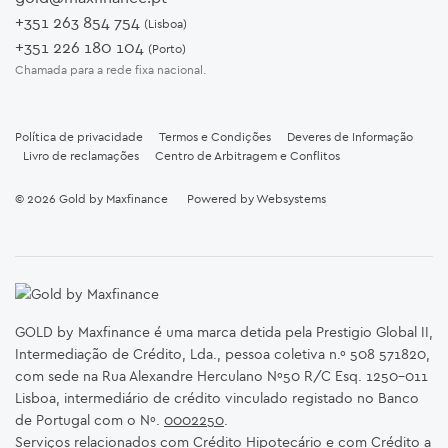
+351 263 854 754
(Lisboa)
+351 226 180 104
(Porto)
Chamada para a rede fixa nacional.
Política de privacidade
Termos e Condições
Deveres de Informação
Livro de reclamações
Centro de Arbitragem e Conflitos
© 2026
Gold by Maxfinance
Powered by
Websystems
GOLD by Maxfinance é uma marca detida pela Prestigio Global II,
Intermediação de Crédito, Lda., pessoa coletiva n.º 508 571820,
com sede na Rua Alexandre Herculano Nº50 R/C Esq. 1250-011
Lisboa, intermediário de crédito vinculado registado no Banco
de Portugal com o Nº.
0002250
.
Serviços relacionados com Crédito Hipotecário e com Crédito a