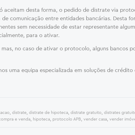
só aceitam desta forma, o pedido de distrate via prot
a de comunicação entre entidades bancárias. Desta fo
inentes sem necessidade de estar representante algum
ialmente, para o ativar.
 mas, no caso de ativar o protocolo, alguns bancos 
mos uma equipa especializada em soluções de crédito 
tacao
,
distrate
,
distrate de hipoteca
,
distrate gratuito
,
distrates gratuit
 compra e venda
,
hipoteca
,
protocolo APB
,
vender casa
,
vender imóv