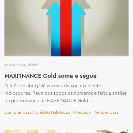
14 de Maio, 2020
MAXFINANCE Gold soma e segue
O mês de abril já lá vai mas deixou excelentes
indicadores. Reunidos todos os números e feita a análise
da performance da MAXFINANCE Gold …
Comprar Casa
|
Crédito Habitacao
|
Mercado
|
Vender Casa