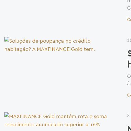
r
G
C
2
O
â
C
8