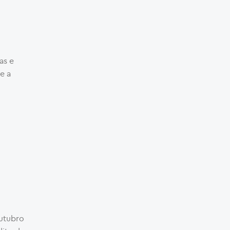
as e
e a
utubro