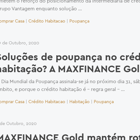
efletem o reforço do posicionamento da intermediária de cré
rupo Vantagem enquanto solução …
omprar Casa
|
Crédito Habitacao
|
Poupança
9 de Outubro, 2020
Soluções de poupança no créd
habitação? A MAXFINANCE Gol
 Dia Mundial da Poupança assinala-se já no próximo dia 31, s
mbito, e porque o crédito habitação é – regra geral – …
omprar Casa
|
Crédito Habitacao
|
Habitação
|
Poupança
 de Outubro, 2020
MAXFINANCE Gold mantém rot