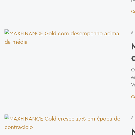
C
6
O
e
V
C
6