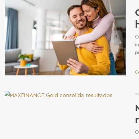
O
i
p
C
1
O