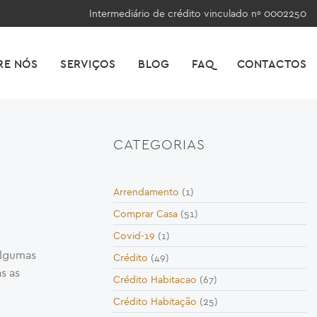
Intermediário de crédito vinculado nº 0002250
RE NÓS
SERVIÇOS
BLOG
FAQ
CONTACTOS
CATEGORIAS
Arrendamento
(1)
Comprar Casa
(51)
Covid-19
(1)
algumas
Crédito
(49)
s as
Crédito Habitacao
(67)
Crédito Habitação
(25)