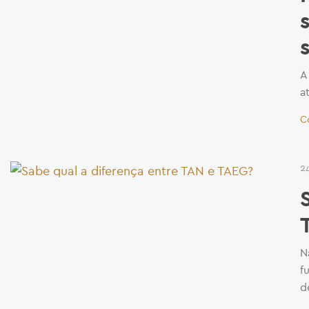
A
a
C
2
N
f
d