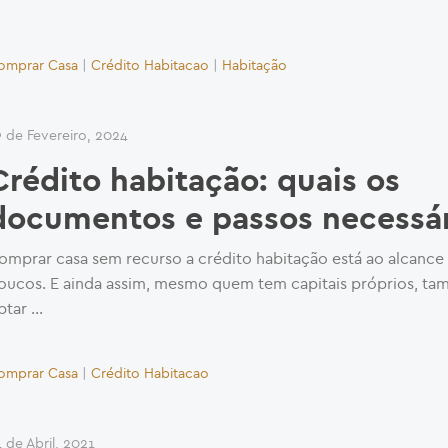
omprar Casa
|
Crédito Habitacao
|
Habitação
9 de Fevereiro, 2024
Crédito habitação: quais os
documentos e passos necessár
omprar casa sem recurso a crédito habitação está ao alcance
oucos. E ainda assim, mesmo quem tem capitais próprios, t
ptar …
omprar Casa
|
Crédito Habitacao
 de Abril, 2021