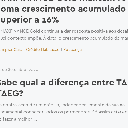
soma crescimento acumulado
superior a 16%
 MAXFINANCE Gold continua a dar resposta positiva aos desaf
tual contexto impõe. À data, o crescimento acumulado da ma
omprar Casa
|
Crédito Habitacao
|
Poupança
4 de Setembro, 2020
Sabe qual a diferença entre T
TAEG?
a contratação de um crédito, independentemente da sua natu
undamental conhecer todos os pormenores. Só assim estará 
e fazer a melhor …