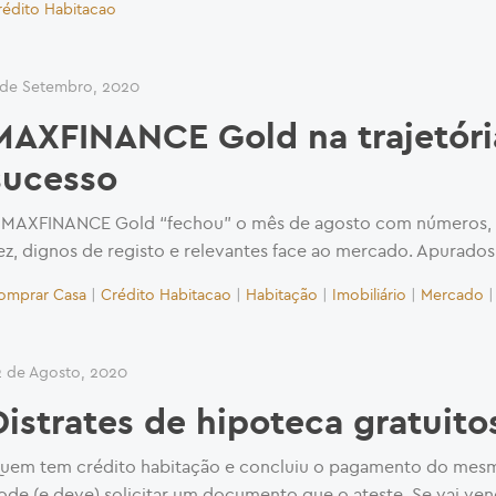
rédito Habitacao
 de Setembro, 2020
MAXFINANCE Gold na trajetóri
sucesso
 MAXFINANCE Gold “fechou” o mês de agosto com números,
ez, dignos de registo e relevantes face ao mercado. Apurados 
omprar Casa
|
Crédito Habitacao
|
Habitação
|
Imobiliário
|
Mercado
2 de Agosto, 2020
Distrates de hipoteca gratuito
uem tem crédito habitação e concluiu o pagamento do mes
ode (e deve) solicitar um documento que o ateste. Se vai ve