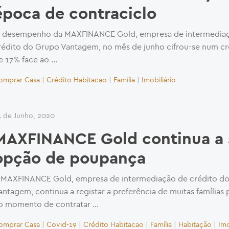
época de contraciclo
 desempenho da MAXFINANCE Gold, empresa de intermedia
rédito do Grupo Vantagem, no mês de junho cifrou-se num c
e 17% face ao …
omprar Casa
|
Crédito Habitacao
|
Família
|
Imobiliário
5 de Junho, 2020
MAXFINANCE Gold continua a 
opção de poupança
 MAXFINANCE Gold, empresa de intermediação de crédito d
antagem, continua a registar a preferência de muitas famílias
o momento de contratar …
omprar Casa
|
Covid-19
|
Crédito Habitacao
|
Família
|
Habitação
|
Imo