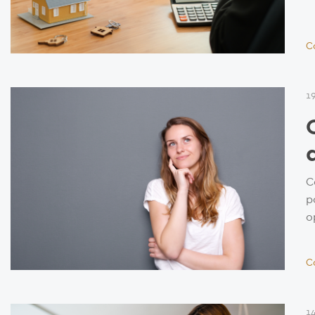
C
1
C
p
o
C
14