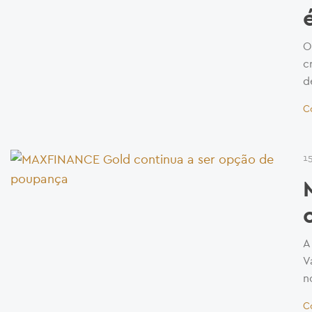
O
c
d
C
1
A
V
n
C