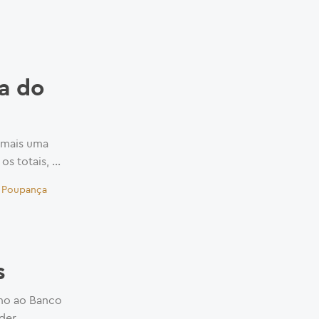
a do
 mais uma
os totais, …
|
Poupança
s
mo ao Banco
nder …