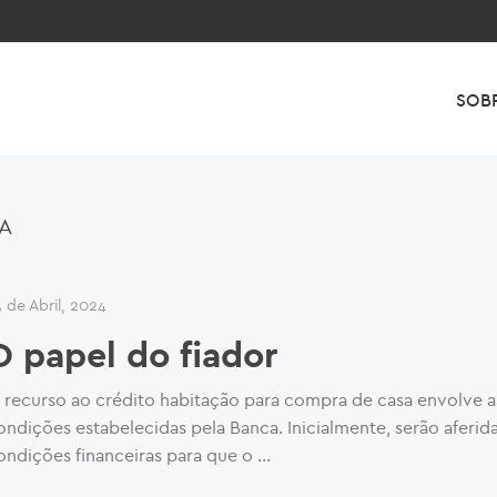
SOB
A
 de Abril, 2024
O papel do fiador
 recurso ao crédito habitação para compra de casa envolve 
ondições estabelecidas pela Banca. Inicialmente, serão aferida
ondições financeiras para que o …