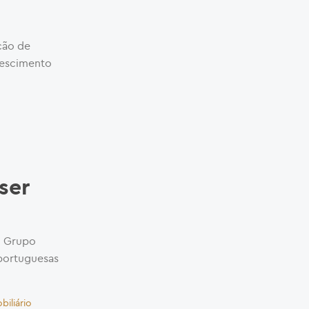
ção de
rescimento
ser
o Grupo
 portuguesas
biliário