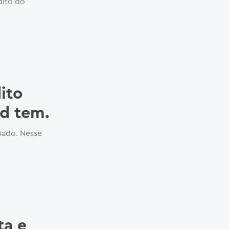
dito do
ito
d tem.
ábado. Nesse
a e