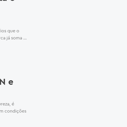
ios que o
rca já soma …
AN e
reza, é
em condições