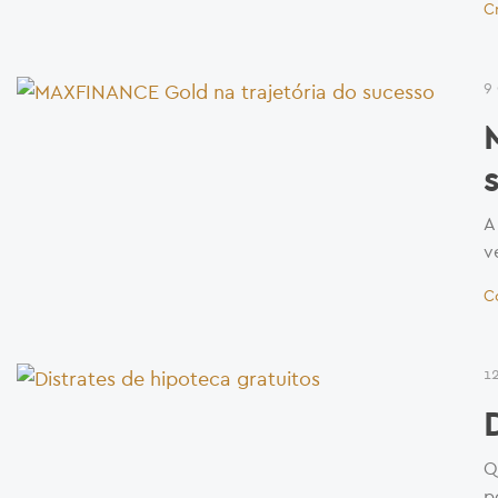
C
9
A
v
C
1
Q
p