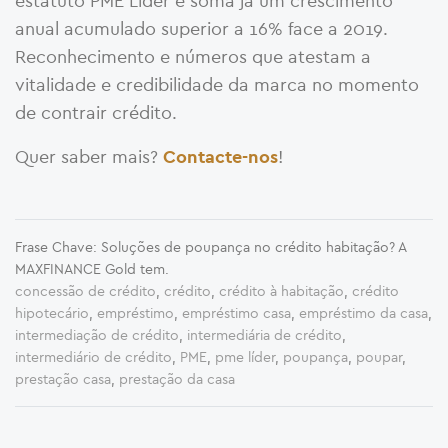
estatuto PME Líder e soma já um crescimento
anual acumulado superior a 16% face a 2019.
Reconhecimento e números que atestam a
vitalidade e credibilidade da marca no momento
de contrair crédito.
Quer saber mais?
!
Contacte-nos
Frase Chave: Soluções de poupança no crédito habitação? A
MAXFINANCE Gold tem.
concessão de crédito
,
crédito
,
crédito à habitação
,
crédito
hipotecário
,
empréstimo
,
empréstimo casa
,
empréstimo da casa
,
intermediação de crédito
,
intermediária de crédito
,
intermediário de crédito
,
PME
,
pme líder
,
poupança
,
poupar
,
prestação casa
,
prestação da casa