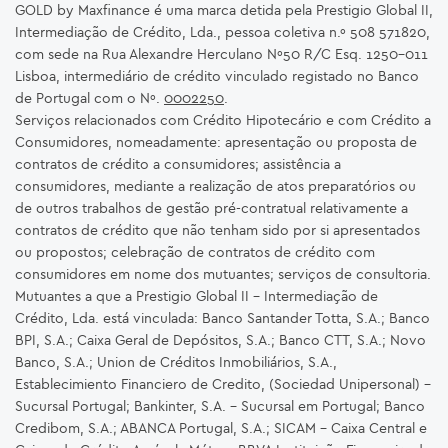
GOLD by Maxfinance é uma marca detida pela Prestigio Global II,
Intermediação de Crédito, Lda., pessoa coletiva n.º 508 571820,
com sede na Rua Alexandre Herculano Nº50 R/C Esq. 1250-011
Lisboa, intermediário de crédito vinculado registado no Banco
de Portugal com o Nº.
0002250
.
Serviços relacionados com Crédito Hipotecário e com Crédito a
Consumidores, nomeadamente: apresentação ou proposta de
contratos de crédito a consumidores; assistência a
consumidores, mediante a realização de atos preparatórios ou
de outros trabalhos de gestão pré-contratual relativamente a
contratos de crédito que não tenham sido por si apresentados
ou propostos; celebração de contratos de crédito com
consumidores em nome dos mutuantes; serviços de consultoria.
Mutuantes a que a Prestigio Global II – Intermediação de
Crédito, Lda. está vinculada: Banco Santander Totta, S.A.; Banco
BPI, S.A.; Caixa Geral de Depósitos, S.A.; Banco CTT, S.A.; Novo
Banco, S.A.; Union de Créditos Inmobiliários, S.A.,
Establecimiento Financiero de Credito, (Sociedad Unipersonal) -
Sucursal Portugal; Bankinter, S.A. – Sucursal em Portugal; Banco
Credibom, S.A.; ABANCA Portugal, S.A.; SICAM - Caixa Central e