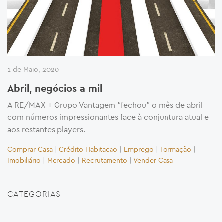
1 de Maio, 2020
Abril, negócios a mil
A RE/MAX + Grupo Vantagem “fechou” o mês de abril
com números impressionantes face à conjuntura atual e
aos restantes players.
Comprar Casa
|
Crédito Habitacao
|
Emprego
|
Formação
|
Imobiliário
|
Mercado
|
Recrutamento
|
Vender Casa
CATEGORIAS