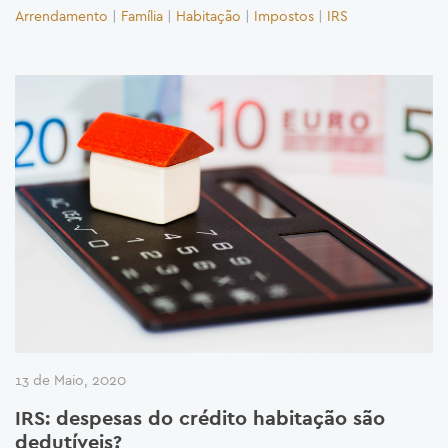
Arrendamento
|
Família
|
Habitação
|
Impostos
|
IRS
13 de Maio, 2020
IRS: despesas do crédito habitação são
dedutíveis?