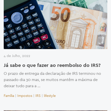
4 de Julho, 2022
Já sabe o que fazer ao reembolso do IRS?
O prazo de entrega da declaração de IRS terminou no
passado dia 30 mas, se muitos mantêm a máxima de
deixar tudo para a …
Família
|
Impostos
|
IRS
|
lifestyle