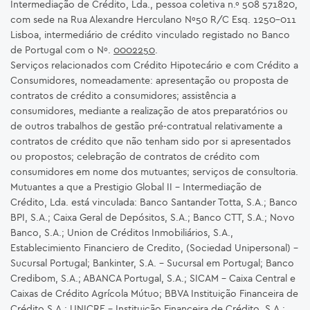
Intermediação de Crédito, Lda., pessoa coletiva n.º 508 571820,
com sede na Rua Alexandre Herculano Nº50 R/C Esq. 1250-011
Lisboa, intermediário de crédito vinculado registado no Banco
de Portugal com o Nº.
0002250
.
Serviços relacionados com Crédito Hipotecário e com Crédito a
Consumidores, nomeadamente: apresentação ou proposta de
contratos de crédito a consumidores; assistência a
consumidores, mediante a realização de atos preparatórios ou
de outros trabalhos de gestão pré-contratual relativamente a
contratos de crédito que não tenham sido por si apresentados
ou propostos; celebração de contratos de crédito com
consumidores em nome dos mutuantes; serviços de consultoria.
Mutuantes a que a Prestigio Global II – Intermediação de
Crédito, Lda. está vinculada: Banco Santander Totta, S.A.; Banco
BPI, S.A.; Caixa Geral de Depósitos, S.A.; Banco CTT, S.A.; Novo
Banco, S.A.; Union de Créditos Inmobiliários, S.A.,
Establecimiento Financiero de Credito, (Sociedad Unipersonal) -
Sucursal Portugal; Bankinter, S.A. – Sucursal em Portugal; Banco
Credibom, S.A.; ABANCA Portugal, S.A.; SICAM - Caixa Central e
Caixas de Crédito Agrícola Mútuo; BBVA Instituição Financeira de
Crédito S.A.; UNICRE – Instituição Financeira de Crédito, S.A.;