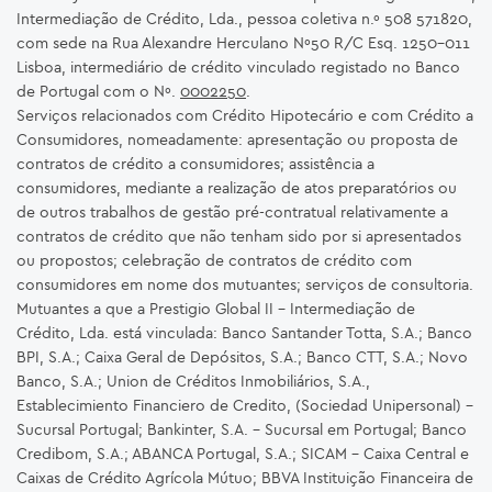
Intermediação de Crédito, Lda., pessoa coletiva n.º 508 571820,
com sede na Rua Alexandre Herculano Nº50 R/C Esq. 1250-011
Lisboa, intermediário de crédito vinculado registado no Banco
de Portugal com o Nº.
0002250
.
Serviços relacionados com Crédito Hipotecário e com Crédito a
Consumidores, nomeadamente: apresentação ou proposta de
contratos de crédito a consumidores; assistência a
consumidores, mediante a realização de atos preparatórios ou
de outros trabalhos de gestão pré-contratual relativamente a
contratos de crédito que não tenham sido por si apresentados
ou propostos; celebração de contratos de crédito com
consumidores em nome dos mutuantes; serviços de consultoria.
Mutuantes a que a Prestigio Global II – Intermediação de
Crédito, Lda. está vinculada: Banco Santander Totta, S.A.; Banco
BPI, S.A.; Caixa Geral de Depósitos, S.A.; Banco CTT, S.A.; Novo
Banco, S.A.; Union de Créditos Inmobiliários, S.A.,
Establecimiento Financiero de Credito, (Sociedad Unipersonal) -
Sucursal Portugal; Bankinter, S.A. – Sucursal em Portugal; Banco
Credibom, S.A.; ABANCA Portugal, S.A.; SICAM - Caixa Central e
Caixas de Crédito Agrícola Mútuo; BBVA Instituição Financeira de