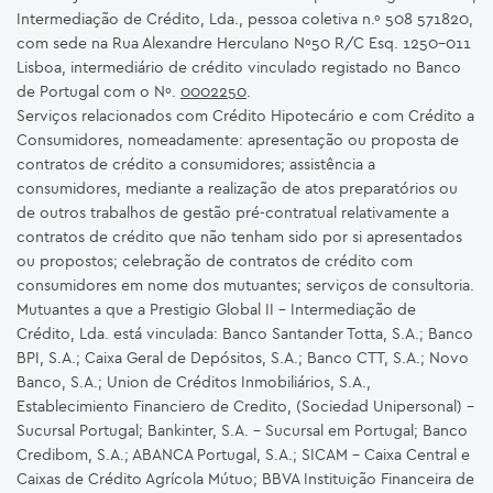
Intermediação de Crédito, Lda., pessoa coletiva n.º 508 571820,
com sede na Rua Alexandre Herculano Nº50 R/C Esq. 1250-011
Lisboa, intermediário de crédito vinculado registado no Banco
de Portugal com o Nº.
0002250
.
Serviços relacionados com Crédito Hipotecário e com Crédito a
Consumidores, nomeadamente: apresentação ou proposta de
contratos de crédito a consumidores; assistência a
consumidores, mediante a realização de atos preparatórios ou
de outros trabalhos de gestão pré-contratual relativamente a
contratos de crédito que não tenham sido por si apresentados
ou propostos; celebração de contratos de crédito com
consumidores em nome dos mutuantes; serviços de consultoria.
Mutuantes a que a Prestigio Global II – Intermediação de
Crédito, Lda. está vinculada: Banco Santander Totta, S.A.; Banco
BPI, S.A.; Caixa Geral de Depósitos, S.A.; Banco CTT, S.A.; Novo
Banco, S.A.; Union de Créditos Inmobiliários, S.A.,
Establecimiento Financiero de Credito, (Sociedad Unipersonal) -
Sucursal Portugal; Bankinter, S.A. – Sucursal em Portugal; Banco
Credibom, S.A.; ABANCA Portugal, S.A.; SICAM - Caixa Central e
Caixas de Crédito Agrícola Mútuo; BBVA Instituição Financeira de