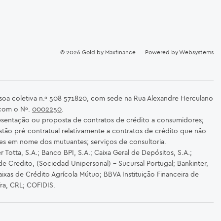
© 2026
Gold by Maxfinance
Powered by
Websystems
ssoa coletiva n.º 508 571820, com sede na Rua Alexandre Herculano
 com o Nº.
0002250
.
sentação ou proposta de contratos de crédito a consumidores;
stão pré-contratual relativamente a contratos de crédito que não
es em nome dos mutuantes; serviços de consultoria.
Totta, S.A.; Banco BPI, S.A.; Caixa Geral de Depósitos, S.A.;
de Credito, (Sociedad Unipersonal) - Sucursal Portugal; Bankinter,
ixas de Crédito Agrícola Mútuo; BBVA Instituição Financeira de
fra, CRL; COFIDIS.