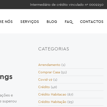
Intermediário de crédito vinculado nº 0002250
RE NÓS
SERVIÇOS
BLOG
FAQ
CONTACTOS
CATEGORIAS
Arrendamento
(1)
Comprar Casa
(51)
ings
Covid-19
(1)
Crédito
(49)
Crédito Habitacao
(67)
rações e
e superou
Crédito Habitação
(25)