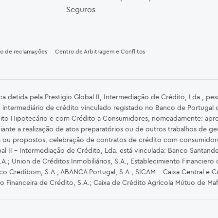
Seguros
ro de reclamações
Centro de Arbitragem e Conflitos
detida pela Prestigio Global II, Intermediação de Crédito, Lda., pe
 intermediário de crédito vinculado registado no Banco de Portugal
ito Hipotecário e com Crédito a Consumidores, nomeadamente: apre
iante a realização de atos preparatórios ou de outros trabalhos de ge
s ou propostos; celebração de contratos de crédito com consumidor
al II – Intermediação de Crédito, Lda. está vinculada: Banco Santander 
.; Union de Créditos Inmobiliários, S.A., Establecimiento Financiero 
nco Credibom, S.A.; ABANCA Portugal, S.A.; SICAM - Caixa Central e Ca
ão Financeira de Crédito, S.A.; Caixa de Crédito Agrícola Mútuo de Ma