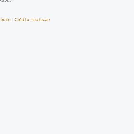
odos …
rédito
|
Crédito Habitacao