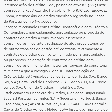
Intermediação de Crédito, Lda., pessoa coletiva n.º 508 571820,
com sede na Rua Alexandre Herculano Nº50 R/C Esq. 1250-011
Lisboa, intermediário de crédito vinculado registado no Banco
de Portugal com o Nº.
0002250
.
Serviços relacionados com Crédito Hipotecário e com Crédito a
Consumidores, nomeadamente: apresentação ou proposta de
contratos de crédito a consumidores; assistência a
consumidores, mediante a realização de atos preparatórios ou
de outros trabalhos de gestão pré-contratual relativamente a
contratos de crédito que não tenham sido por si apresentados
ou propostos; celebração de contratos de crédito com
consumidores em nome dos mutuantes; serviços de consultoria.
Mutuantes a que a Prestigio Global II – Intermediação de
Crédito, Lda. está vinculada: Banco Santander Totta, S.A.; Banco
BPI, S.A.; Caixa Geral de Depósitos, S.A.; Banco CTT, S.A.; Novo
Banco, S.A.; Union de Créditos Inmobiliários, S.A.,
Establecimiento Financiero de Credito, (Sociedad Unipersonal) -
Sucursal Portugal; Bankinter, S.A. – Sucursal em Portugal; Banco
Credibom, S.A.; ABANCA Portugal, S.A.; SICAM - Caixa Central e
Caixas de Crédito Agrícola Mútuo; BBVA Instituição Financeira de