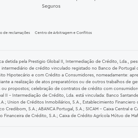
Seguros
ro de reclamações
Centro de Arbitragem e Conflitos
detida pela Prestigio Global II, Intermediação de Crédito, Lda., pe
 intermediário de crédito vinculado registado no Banco de Portugal
ito Hipotecário e com Crédito a Consumidores, nomeadamente: apre
iante a realização de atos preparatórios ou de outros trabalhos de ge
s ou propostos; celebração de contratos de crédito com consumidor
al II – Intermediação de Crédito, Lda. está vinculada: Banco Santander 
.; Union de Créditos Inmobiliários, S.A., Establecimiento Financiero 
nco Credibom, S.A.; ABANCA Portugal, S.A.; SICAM - Caixa Central e Ca
ão Financeira de Crédito, S.A.; Caixa de Crédito Agrícola Mútuo de Ma