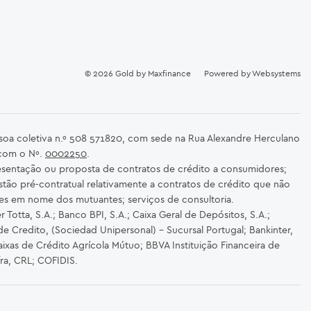
© 2026
Gold by Maxfinance
Powered by
Websystems
ssoa coletiva n.º 508 571820, com sede na Rua Alexandre Herculano
 com o Nº.
0002250
.
sentação ou proposta de contratos de crédito a consumidores;
stão pré-contratual relativamente a contratos de crédito que não
es em nome dos mutuantes; serviços de consultoria.
Totta, S.A.; Banco BPI, S.A.; Caixa Geral de Depósitos, S.A.;
de Credito, (Sociedad Unipersonal) - Sucursal Portugal; Bankinter,
ixas de Crédito Agrícola Mútuo; BBVA Instituição Financeira de
fra, CRL; COFIDIS.