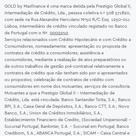
GOLD by Maxfinance é uma marca detida pela Prestigio Global II,
Intermediação de Crédito, Lda., pessoa coletiva n.º 508 571820,
com sede na Rua Alexandre Herculano Nº50 R/C Esq. 1250-011
Lisboa, intermediário de crédito vinculado registado no Banco
de Portugal com o Nº.
0002250
.
Serviços relacionados com Crédito Hipotecário e com Crédito a
Consumidores, nomeadamente: apresentação ou proposta de
contratos de crédito a consumidores; assistência a
consumidores, mediante a realização de atos preparatórios ou
de outros trabalhos de gestão pré-contratual relativamente a
contratos de crédito que não tenham sido por si apresentados
ou propostos; celebração de contratos de crédito com
consumidores em nome dos mutuantes; serviços de consultoria.
Mutuantes a que a Prestigio Global II – Intermediação de
Crédito, Lda. está vinculada: Banco Santander Totta, S.A.; Banco
BPI, S.A.; Caixa Geral de Depósitos, S.A.; Banco CTT, S.A.; Novo
Banco, S.A.; Union de Créditos Inmobiliários, S.A.,
Establecimiento Financiero de Credito, (Sociedad Unipersonal) -
Sucursal Portugal; Bankinter, S.A. – Sucursal em Portugal; Banco
Credibom, S.A.; ABANCA Portugal, S.A.; SICAM - Caixa Central e