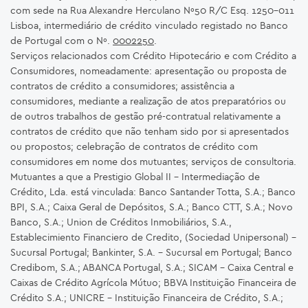
com sede na Rua Alexandre Herculano Nº50 R/C Esq. 1250-011
Lisboa, intermediário de crédito vinculado registado no Banco
de Portugal com o Nº.
0002250
.
Serviços relacionados com Crédito Hipotecário e com Crédito a
Consumidores, nomeadamente: apresentação ou proposta de
contratos de crédito a consumidores; assistência a
consumidores, mediante a realização de atos preparatórios ou
de outros trabalhos de gestão pré-contratual relativamente a
contratos de crédito que não tenham sido por si apresentados
ou propostos; celebração de contratos de crédito com
consumidores em nome dos mutuantes; serviços de consultoria.
Mutuantes a que a Prestigio Global II – Intermediação de
Crédito, Lda. está vinculada: Banco Santander Totta, S.A.; Banco
BPI, S.A.; Caixa Geral de Depósitos, S.A.; Banco CTT, S.A.; Novo
Banco, S.A.; Union de Créditos Inmobiliários, S.A.,
Establecimiento Financiero de Credito, (Sociedad Unipersonal) -
Sucursal Portugal; Bankinter, S.A. – Sucursal em Portugal; Banco
Credibom, S.A.; ABANCA Portugal, S.A.; SICAM - Caixa Central e
Caixas de Crédito Agrícola Mútuo; BBVA Instituição Financeira de
Crédito S.A.; UNICRE – Instituição Financeira de Crédito, S.A.;