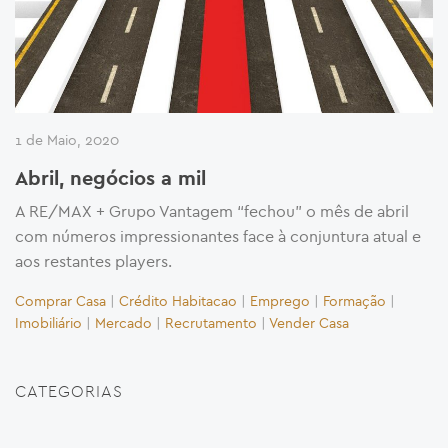
1 de Maio, 2020
Abril, negócios a mil
A RE/MAX + Grupo Vantagem “fechou” o mês de abril
com números impressionantes face à conjuntura atual e
aos restantes players.
Comprar Casa
|
Crédito Habitacao
|
Emprego
|
Formação
|
Imobiliário
|
Mercado
|
Recrutamento
|
Vender Casa
CATEGORIAS