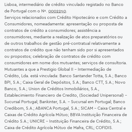
Lisboa, intermediário de crédito vinculado registado no Banco
de Portugal com o Nº.
0002250
.
Serviços relacionados com Crédito Hipotecário e com Crédito a
Consumidores, nomeadamente: apresentação ou proposta de
contratos de crédito a consumidores; assistência a
consumidores, mediante a realização de atos preparatórios ou
de outros trabalhos de gestão pré-contratual relativamente a
contratos de crédito que não tenham sido por si apresentados
ou propostos; celebração de contratos de crédito com
consumidores em nome dos mutuantes; serviços de consultoria.
Mutuantes a que a Prestigio Global II – Intermediação de
Crédito, Lda. está vinculada: Banco Santander Totta, S.A.; Banco
BPI, S.A.; Caixa Geral de Depósitos, S.A.; Banco CTT, S.A.; Novo
Banco, S.A.; Union de Créditos Inmobiliários, S.A.,
Establecimiento Financiero de Credito, (Sociedad Unipersonal) -
Sucursal Portugal; Bankinter, S.A. – Sucursal em Portugal; Banco
Credibom, S.A.; ABANCA Portugal, S.A.; SICAM - Caixa Central e
Caixas de Crédito Agrícola Mútuo; BBVA Instituição Financeira de
Crédito S.A.; UNICRE – Instituição Financeira de Crédito, S.A.;
Caixa de Crédito Agrícola Mútuo de Mafra, CRL; COFIDIS.