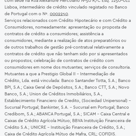
com sede na Rua Alexandre Herculano Nº50 R/C Esq. 1250-011
Lisboa, intermediário de crédito vinculado registado no Banco
de Portugal com o Nº.
0002250
.
Serviços relacionados com Crédito Hipotecário e com Crédito a
Consumidores, nomeadamente: apresentação ou proposta de
contratos de crédito a consumidores; assistência a
consumidores, mediante a realização de atos preparatórios ou
de outros trabalhos de gestão pré-contratual relativamente a
contratos de crédito que não tenham sido por si apresentados
ou propostos; celebração de contratos de crédito com
consumidores em nome dos mutuantes; serviços de consultoria.
Mutuantes a que a Prestigio Global II – Intermediação de
Crédito, Lda. está vinculada: Banco Santander Totta, S.A.; Banco
BPI, S.A.; Caixa Geral de Depósitos, S.A.; Banco CTT, S.A.; Novo
Banco, S.A.; Union de Créditos Inmobiliários, S.A.,
Establecimiento Financiero de Credito, (Sociedad Unipersonal) -
Sucursal Portugal; Bankinter, S.A. – Sucursal em Portugal; Banco
Credibom, S.A.; ABANCA Portugal, S.A.; SICAM - Caixa Central e
Caixas de Crédito Agrícola Mútuo; BBVA Instituição Financeira de
Crédito S.A.; UNICRE – Instituição Financeira de Crédito, S.A.;
Caixa de Crédito Agrícola Mútuo de Mafra, CRL; COFIDIS.