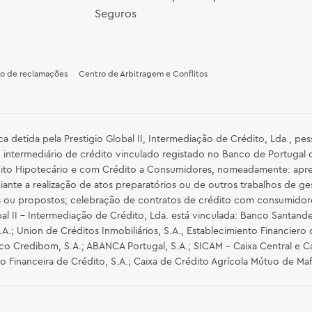
Seguros
ro de reclamações
Centro de Arbitragem e Conflitos
detida pela Prestigio Global II, Intermediação de Crédito, Lda., pe
 intermediário de crédito vinculado registado no Banco de Portugal
ito Hipotecário e com Crédito a Consumidores, nomeadamente: apre
iante a realização de atos preparatórios ou de outros trabalhos de ge
s ou propostos; celebração de contratos de crédito com consumidor
al II – Intermediação de Crédito, Lda. está vinculada: Banco Santander 
.; Union de Créditos Inmobiliários, S.A., Establecimiento Financiero 
nco Credibom, S.A.; ABANCA Portugal, S.A.; SICAM - Caixa Central e Ca
ão Financeira de Crédito, S.A.; Caixa de Crédito Agrícola Mútuo de Ma