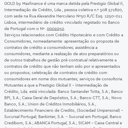
GOLD by Maxfinance é uma marca detida pela Prestigio Global II,
Intermediação de Crédito, Lda., pessoa coletiva n.º 508 571820,
com sede na Rua Alexandre Herculano Nº50 R/C Esq. 1250-011
Lisboa, intermediário de crédito vinculado registado no Banco
de Portugal com o Nº.
0002250
.
Serviços relacionados com Crédito Hipotecário e com Crédito a
Consumidores, nomeadamente: apresentação ou proposta de
contratos de crédito a consumidores; assistência a
consumidores, mediante a realização de atos preparatórios ou
de outros trabalhos de gestão pré-contratual relativamente a
contratos de crédito que não tenham sido por si apresentados
ou propostos; celebração de contratos de crédito com
consumidores em nome dos mutuantes; serviços de consultoria.
Mutuantes a que a Prestigio Global II – Intermediação de
Crédito, Lda. está vinculada: Banco Santander Totta, S.A.; Banco
BPI, S.A.; Caixa Geral de Depósitos, S.A.; Banco CTT, S.A.; Novo
Banco, S.A.; Union de Créditos Inmobiliários, S.A.,
Establecimiento Financiero de Credito, (Sociedad Unipersonal) -
Sucursal Portugal; Bankinter, S.A. – Sucursal em Portugal; Banco
Credibom, S.A.; ABANCA Portugal, S.A.; SICAM - Caixa Central e