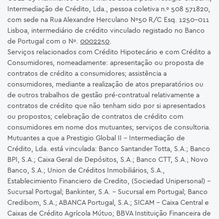
Intermediação de Crédito, Lda., pessoa coletiva n.º 508 571820,
com sede na Rua Alexandre Herculano Nº50 R/C Esq. 1250-011
Lisboa, intermediário de crédito vinculado registado no Banco
de Portugal com o Nº.
0002250
.
Serviços relacionados com Crédito Hipotecário e com Crédito a
Consumidores, nomeadamente: apresentação ou proposta de
contratos de crédito a consumidores; assistência a
consumidores, mediante a realização de atos preparatórios ou
de outros trabalhos de gestão pré-contratual relativamente a
contratos de crédito que não tenham sido por si apresentados
ou propostos; celebração de contratos de crédito com
consumidores em nome dos mutuantes; serviços de consultoria.
Mutuantes a que a Prestigio Global II – Intermediação de
Crédito, Lda. está vinculada: Banco Santander Totta, S.A.; Banco
BPI, S.A.; Caixa Geral de Depósitos, S.A.; Banco CTT, S.A.; Novo
Banco, S.A.; Union de Créditos Inmobiliários, S.A.,
Establecimiento Financiero de Credito, (Sociedad Unipersonal) -
Sucursal Portugal; Bankinter, S.A. – Sucursal em Portugal; Banco
Credibom, S.A.; ABANCA Portugal, S.A.; SICAM - Caixa Central e
Caixas de Crédito Agrícola Mútuo; BBVA Instituição Financeira de