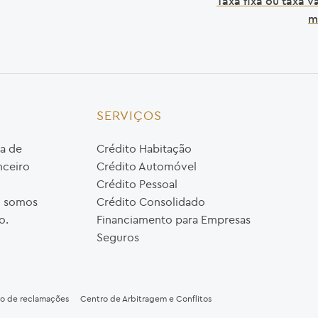
Taxa fixa ou taxa va
m
SERVIÇOS
a de
Crédito Habitação
nceiro
Crédito Automóvel
Crédito Pessoal
o, somos
Crédito Consolidado
o.
Financiamento para Empresas
Seguros
ro de reclamações
Centro de Arbitragem e Conflitos