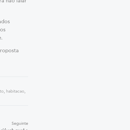
ra não falar
cados
tos
e.
proposta
to
,
habitacao
,
Seguinte