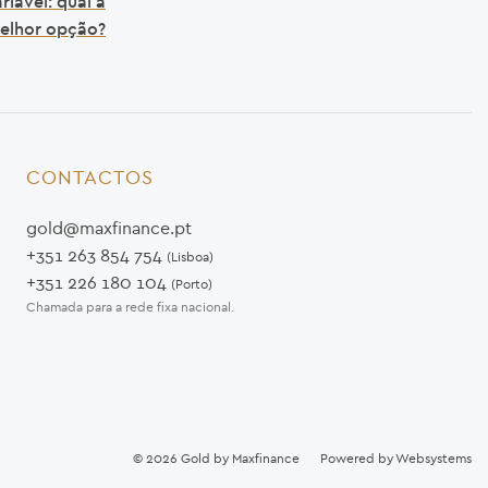
riável: qual a
elhor opção?
CONTACTOS
gold@maxfinance.pt
+351 263 854 754
(Lisboa)
+351 226 180 104
(Porto)
Chamada para a rede fixa nacional.
© 2026
Gold by Maxfinance
Powered by
Websystems