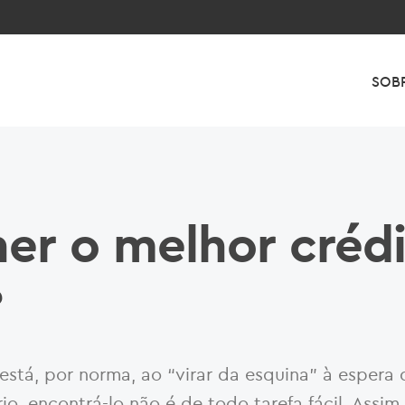
SOB
er o melhor créd
?
está, por norma, ao “virar da esquina” à espera 
o, encontrá-lo não é de todo tarefa fácil. Assim,