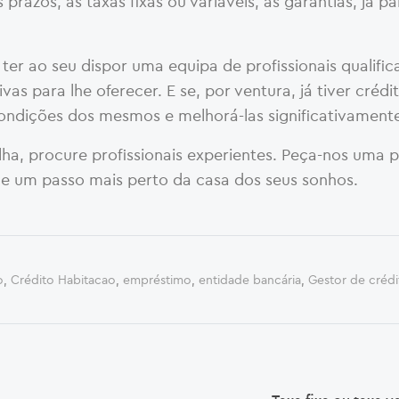
prazos, as taxas fixas ou variáveis, as garantias, já pa
ter ao seu dispor uma equipa de profissionais qualifi
s para lhe oferecer. E se, por ventura, já tiver crédi
ndições dos mesmos e melhorá-las significativament
lha, procure profissionais experientes. Peça-nos uma 
ue um passo mais perto da casa dos seus sonhos.
o
,
Crédito Habitacao
,
empréstimo
,
entidade bancária
,
Gestor de crédi