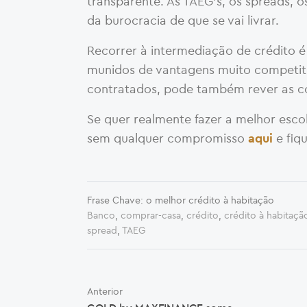
transparente. As TAEG’s, os spreads, os 
da burocracia de que se vai livrar.
Recorrer à intermediação de crédito é 
munidos de vantagens muito competitiva
contratados, pode também rever as co
Se quer realmente fazer a melhor esco
sem qualquer compromisso
e fiq
aqui
Frase Chave: o melhor crédito à habitação
Banco
,
comprar-casa
,
crédito
,
crédito à habitaçã
spread
,
TAEG
Anterior