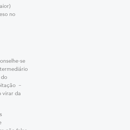
aior)
peso no
conselhe-se
ntermediário
 do
bitação –
 virar da
s
e