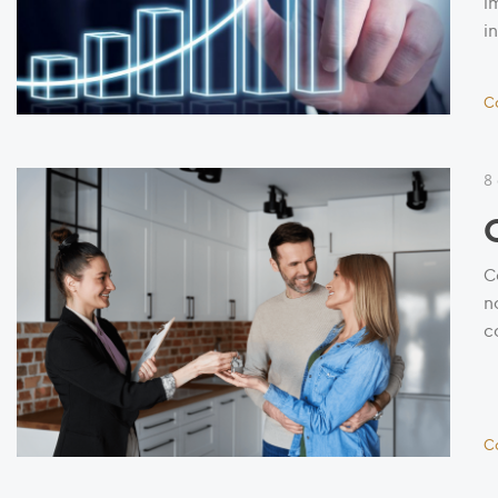
i
i
C
8
C
n
c
C