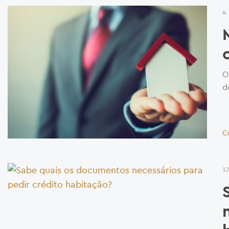
4
O
d
C
1