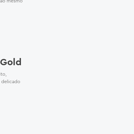
e ao mesmo
 Gold
to,
 delicado