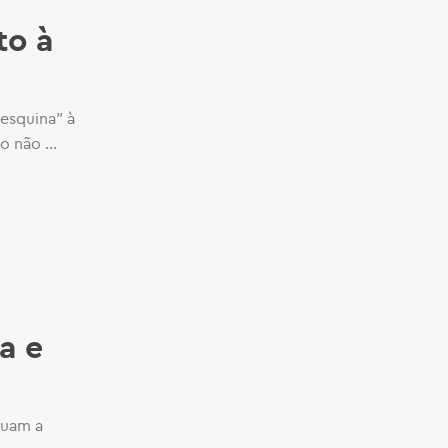
to à
 esquina” à
lo não …
a e
nuam a