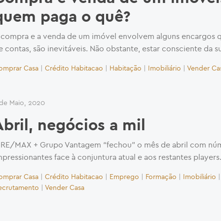
quem paga o quê?
 compra e a venda de um imóvel envolvem alguns encargos qu
e contas, são inevitáveis. Não obstante, estar consciente da s
omprar Casa
|
Crédito Habitacao
|
Habitação
|
Imobiliário
|
Vender Ca
 de Maio, 2020
Abril, negócios a mil
 RE/MAX + Grupo Vantagem “fechou” o mês de abril com nú
mpressionantes face à conjuntura atual e aos restantes players
omprar Casa
|
Crédito Habitacao
|
Emprego
|
Formação
|
Imobiliário
ecrutamento
|
Vender Casa