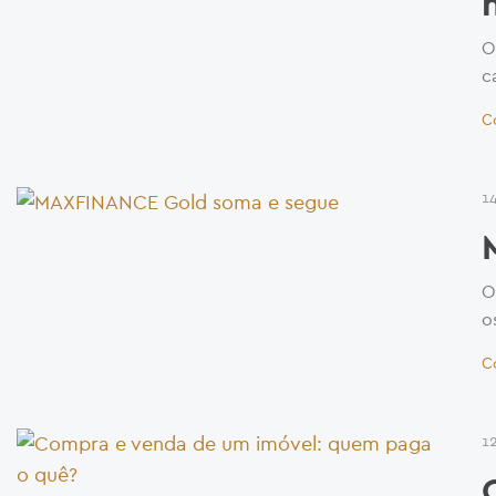
O
c
C
1
O
o
C
1