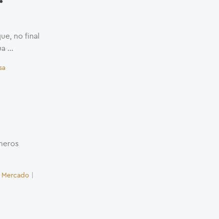
e, no final
ua …
sa
meros
.
|
Mercado
|