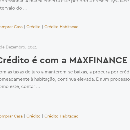
mpressionar. A marca encerra este período a crescer 19% fac
ntervalo do …
omprar Casa
|
Crédito
|
Crédito Habitacao
 de Dezembro, 2021
Crédito é com a MAXFINANCE
om as taxas de juro a manterem-se baixas, a procura por crédi
omeadamente à habitação, continua elevada. E num processo
omo este, contar …
omprar Casa
|
Crédito
|
Crédito Habitacao