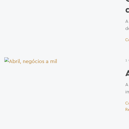
A
d
C
1
A
i
C
R