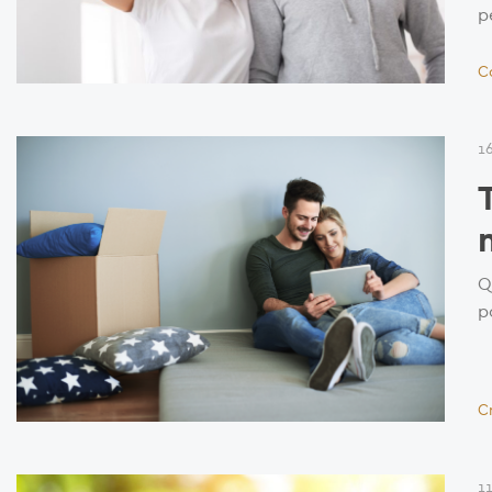
p
C
1
Q
p
C
1