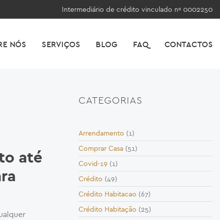
Intermediário de crédito vinculado nº 0002250
RE NÓS
SERVIÇOS
BLOG
FAQ
CONTACTOS
CATEGORIAS
Arrendamento
(1)
Comprar Casa
(51)
to até
Covid-19
(1)
ra
Crédito
(49)
Crédito Habitacao
(67)
Crédito Habitação
(25)
ualquer