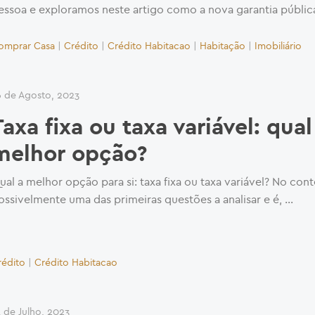
essoa e exploramos neste artigo como a nova garantia públic
omprar Casa
|
Crédito
|
Crédito Habitacao
|
Habitação
|
Imobiliário
6 de Agosto, 2023
Taxa fixa ou taxa variável: qual
melhor opção?
ual a melhor opção para si: taxa fixa ou taxa variável? No cont
ossivelmente uma das primeiras questões a analisar e é, …
rédito
|
Crédito Habitacao
1 de Julho, 2023