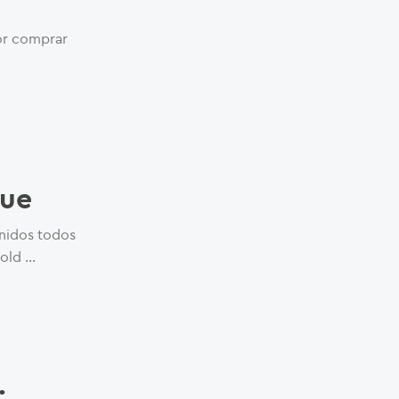
por comprar
gue
unidos todos
Gold …
: