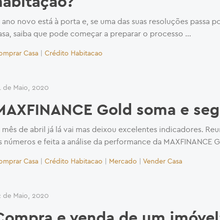
habitação?
 ano novo está à porta e, se uma das suas resoluções passa 
asa, saiba que pode começar a preparar o processo …
omprar Casa
|
Crédito Habitacao
4 de Maio, 2020
MAXFINANCE Gold soma e se
 mês de abril já lá vai mas deixou excelentes indicadores. Re
s números e feita a análise da performance da MAXFINANCE 
omprar Casa
|
Crédito Habitacao
|
Mercado
|
Vender Casa
2 de Maio, 2020
Compra e venda de um imóvel