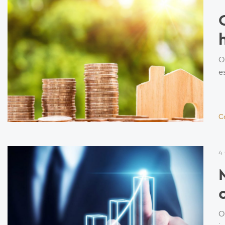
O
e
C
4
O