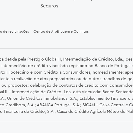
Seguros
ro de reclamações
Centro de Arbitragem e Conflitos
detida pela Prestigio Global II, Intermediação de Crédito, Lda., pe
 intermediário de crédito vinculado registado no Banco de Portugal
ito Hipotecário e com Crédito a Consumidores, nomeadamente: apre
iante a realização de atos preparatórios ou de outros trabalhos de ge
s ou propostos; celebração de contratos de crédito com consumidor
al II – Intermediação de Crédito, Lda. está vinculada: Banco Santander 
.; Union de Créditos Inmobiliários, S.A., Establecimiento Financiero 
nco Credibom, S.A.; ABANCA Portugal, S.A.; SICAM - Caixa Central e Ca
ão Financeira de Crédito, S.A.; Caixa de Crédito Agrícola Mútuo de Ma