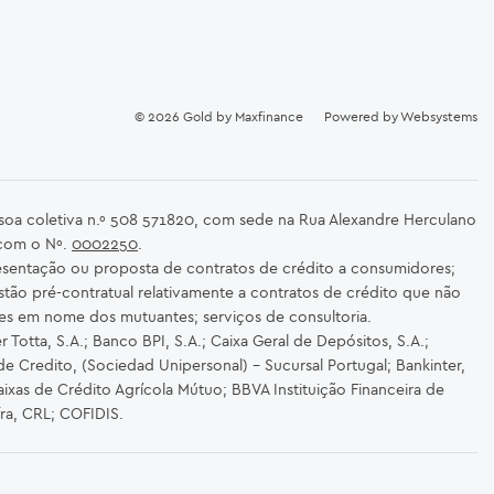
© 2026
Gold by Maxfinance
Powered by
Websystems
ssoa coletiva n.º 508 571820, com sede na Rua Alexandre Herculano
 com o Nº.
0002250
.
sentação ou proposta de contratos de crédito a consumidores;
stão pré-contratual relativamente a contratos de crédito que não
es em nome dos mutuantes; serviços de consultoria.
Totta, S.A.; Banco BPI, S.A.; Caixa Geral de Depósitos, S.A.;
de Credito, (Sociedad Unipersonal) - Sucursal Portugal; Bankinter,
ixas de Crédito Agrícola Mútuo; BBVA Instituição Financeira de
fra, CRL; COFIDIS.