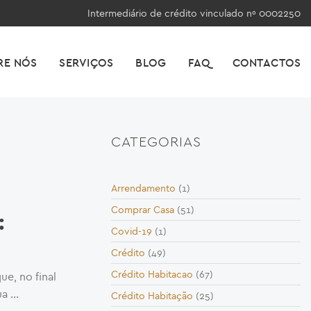
Intermediário de crédito vinculado nº 0002250
RE NÓS
SERVIÇOS
BLOG
FAQ
CONTACTOS
CATEGORIAS
Arrendamento
(1)
Comprar Casa
(51)
:
Covid-19
(1)
Crédito
(49)
Crédito Habitacao
(67)
e, no final
ua …
Crédito Habitação
(25)