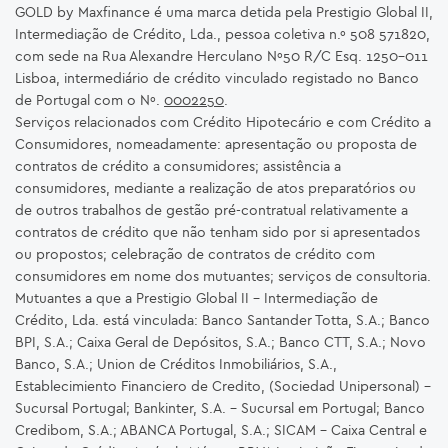
GOLD by Maxfinance é uma marca detida pela Prestigio Global II,
Intermediação de Crédito, Lda., pessoa coletiva n.º 508 571820,
com sede na Rua Alexandre Herculano Nº50 R/C Esq. 1250-011
Lisboa, intermediário de crédito vinculado registado no Banco
de Portugal com o Nº.
0002250
.
Serviços relacionados com Crédito Hipotecário e com Crédito a
Consumidores, nomeadamente: apresentação ou proposta de
contratos de crédito a consumidores; assistência a
consumidores, mediante a realização de atos preparatórios ou
de outros trabalhos de gestão pré-contratual relativamente a
contratos de crédito que não tenham sido por si apresentados
ou propostos; celebração de contratos de crédito com
consumidores em nome dos mutuantes; serviços de consultoria.
Mutuantes a que a Prestigio Global II – Intermediação de
Crédito, Lda. está vinculada: Banco Santander Totta, S.A.; Banco
BPI, S.A.; Caixa Geral de Depósitos, S.A.; Banco CTT, S.A.; Novo
Banco, S.A.; Union de Créditos Inmobiliários, S.A.,
Establecimiento Financiero de Credito, (Sociedad Unipersonal) -
Sucursal Portugal; Bankinter, S.A. – Sucursal em Portugal; Banco
Credibom, S.A.; ABANCA Portugal, S.A.; SICAM - Caixa Central e