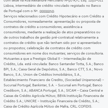
com sede na Rua Alexandre Herculano Nº50 R/C Esq. 1250-011
Lisboa, intermediário de crédito vinculado registado no Banco
de Portugal com o Nº.
0002250
.
Serviços relacionados com Crédito Hipotecário e com Crédito a
Consumidores, nomeadamente: apresentação ou proposta de
contratos de crédito a consumidores; assistência a
consumidores, mediante a realização de atos preparatórios ou
de outros trabalhos de gestão pré-contratual relativamente a
contratos de crédito que não tenham sido por si apresentados
ou propostos; celebração de contratos de crédito com
consumidores em nome dos mutuantes; serviços de consultoria.
Mutuantes a que a Prestigio Global II – Intermediação de
Crédito, Lda. está vinculada: Banco Santander Totta, S.A.; Banco
BPI, S.A.; Caixa Geral de Depósitos, S.A.; Banco CTT, S.A.; Novo
Banco, S.A.; Union de Créditos Inmobiliários, S.A.,
Establecimiento Financiero de Credito, (Sociedad Unipersonal) -
Sucursal Portugal; Bankinter, S.A. – Sucursal em Portugal; Banco
Credibom, S.A.; ABANCA Portugal, S.A.; SICAM - Caixa Central e
Caixas de Crédito Agrícola Mútuo; BBVA Instituição Financeira de
Crédito S.A.; UNICRE – Instituição Financeira de Crédito, S.A.;
Caixa de Crédito Agrícola Mútuo de Mafra, CRL; COFIDIS.