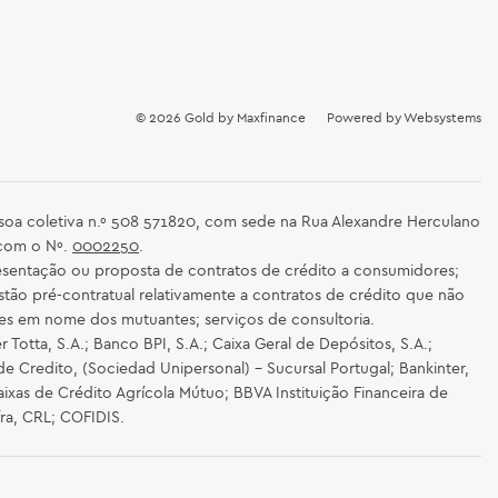
© 2026
Gold by Maxfinance
Powered by
Websystems
ssoa coletiva n.º 508 571820, com sede na Rua Alexandre Herculano
 com o Nº.
0002250
.
sentação ou proposta de contratos de crédito a consumidores;
stão pré-contratual relativamente a contratos de crédito que não
es em nome dos mutuantes; serviços de consultoria.
Totta, S.A.; Banco BPI, S.A.; Caixa Geral de Depósitos, S.A.;
de Credito, (Sociedad Unipersonal) - Sucursal Portugal; Bankinter,
ixas de Crédito Agrícola Mútuo; BBVA Instituição Financeira de
fra, CRL; COFIDIS.