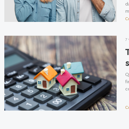
d
m
C
7
Q
f
c
C