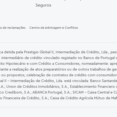
Seguros
ro de reclamações
Centro de Arbitragem e Conflitos
detida pela Prestigio Global II, Intermediação de Crédito, Lda., pe
 intermediário de crédito vinculado registado no Banco de Portugal
ito Hipotecário e com Crédito a Consumidores, nomeadamente: apre
iante a realização de atos preparatórios ou de outros trabalhos de ge
s ou propostos; celebração de contratos de crédito com consumidor
al II – Intermediação de Crédito, Lda. está vinculada: Banco Santander 
.; Union de Créditos Inmobiliários, S.A., Establecimiento Financiero 
nco Credibom, S.A.; ABANCA Portugal, S.A.; SICAM - Caixa Central e Ca
ão Financeira de Crédito, S.A.; Caixa de Crédito Agrícola Mútuo de Ma