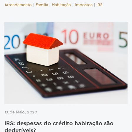
Arrendamento
|
Família
|
Habitação
|
Impostos
|
IRS
13 de Maio, 2020
IRS: despesas do crédito habitação são
dedutíveis?