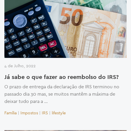
4 de Julho, 2022
Já sabe o que fazer ao reembolso do IRS?
O prazo de entrega da declaração de IRS terminou no
passado dia 30 mas, se muitos mantêm a máxima de
deixar tudo para a …
Família
|
Impostos
|
IRS
|
lifestyle