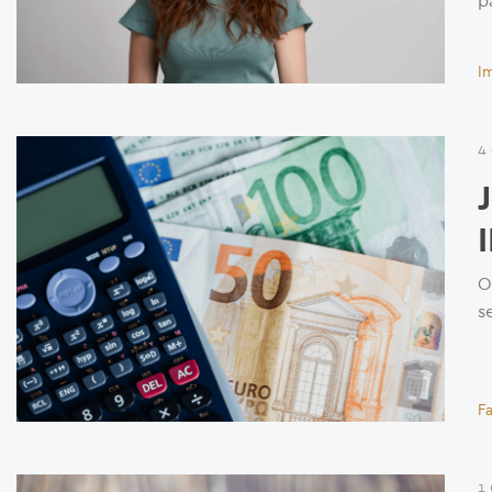
p
I
4
O
s
Fa
1 