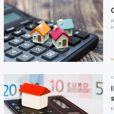
J
j
A
1
E