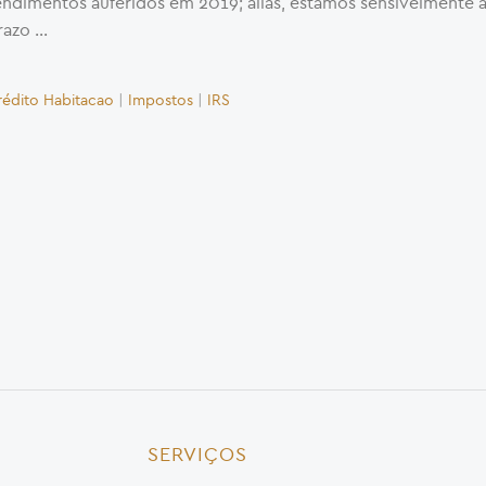
endimentos auferidos em 2019; aliás, estamos sensivelmente 
razo …
rédito Habitacao
|
Impostos
|
IRS
SERVIÇOS