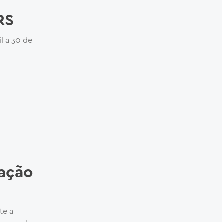
RS
l a 30 de
tação
te a