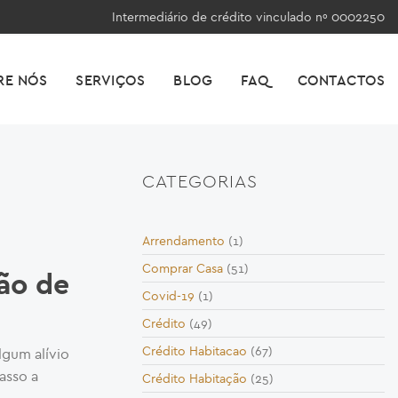
Intermediário de crédito vinculado nº 0002250
RE NÓS
SERVIÇOS
BLOG
FAQ
CONTACTOS
CATEGORIAS
Arrendamento
(1)
Comprar Casa
(51)
ão de
Covid-19
(1)
Crédito
(49)
Crédito Habitacao
(67)
lgum alívio
asso a
Crédito Habitação
(25)