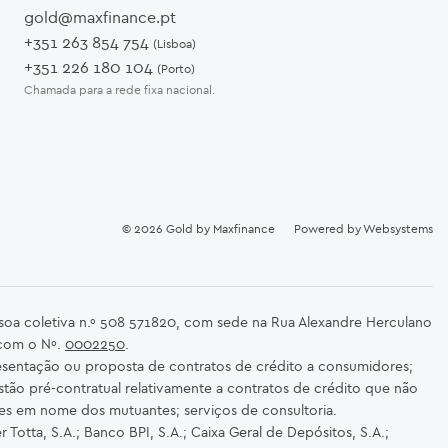
gold@maxfinance.pt
+351 263 854 754
(Lisboa)
+351 226 180 104
(Porto)
Chamada para a rede fixa nacional.
© 2026
Gold by Maxfinance
Powered by
Websystems
ssoa coletiva n.º 508 571820, com sede na Rua Alexandre Herculano
 com o Nº.
0002250
.
sentação ou proposta de contratos de crédito a consumidores;
stão pré-contratual relativamente a contratos de crédito que não
es em nome dos mutuantes; serviços de consultoria.
Totta, S.A.; Banco BPI, S.A.; Caixa Geral de Depósitos, S.A.;