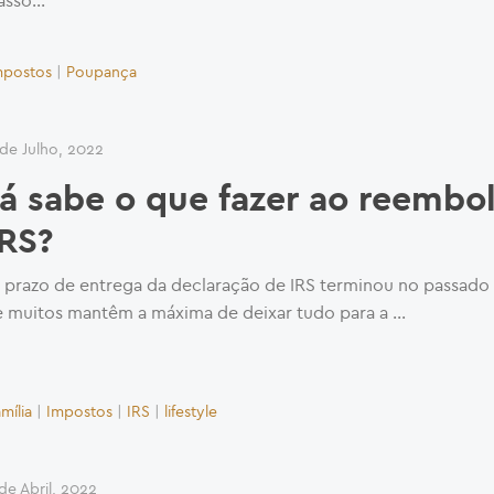
asso...
mpostos
|
Poupança
 de Julho, 2022
Já sabe o que fazer ao reembo
IRS?
 prazo de entrega da declaração de IRS terminou no passado 
e muitos mantêm a máxima de deixar tudo para a …
mília
|
Impostos
|
IRS
|
lifestyle
de Abril, 2022