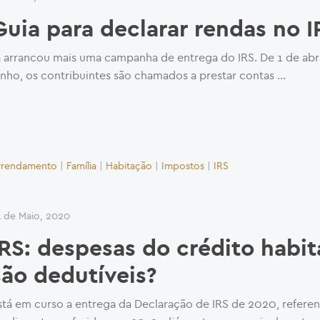
Guia para declarar rendas no I
á arrancou mais uma campanha de entrega do IRS. De 1 de abri
unho, os contribuintes são chamados a prestar contas …
rrendamento
|
Família
|
Habitação
|
Impostos
|
IRS
3 de Maio, 2020
IRS: despesas do crédito habi
são dedutíveis?
stá em curso a entrega da Declaração de IRS de 2020, referen